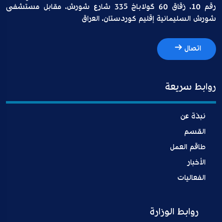
رقم 10، زقاق 60 گولاباخ 335 شارع شورش، مقابل مستشفى
شورش السليمانية إقليم كوردستان، العراق
اتصال
روابط سريعة
نبذة عن
القسم
طاقم العمل
الأخبار
الفعاليات
روابط الوزارة