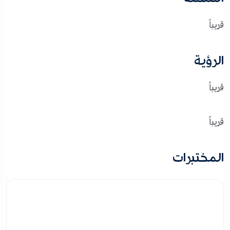
قريباً
الرؤية
قريباً
قريباً
المختبرات