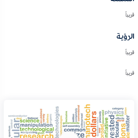
قريباً
الرؤية
قريباً
قريباً