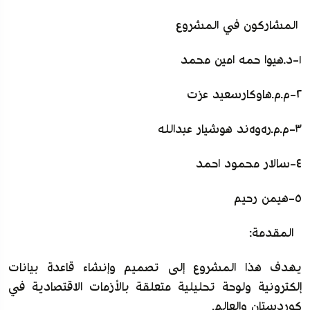
المشاركون في المشروع
١-د.هيوا حمە امين محمد
٢-م.م.هاوکارسعید عزت
٣-م.م.رەوەند هوشیار عبداللە
٤-سالار محمود احمد
٥-هیمن رحیم
المقدمة:
يهدف هذا المشروع إلى تصميم وإنشاء قاعدة بيانات
إلكترونية ولوحة تحليلية متعلقة بالأزمات الاقتصادية في
كوردستان والعالم.