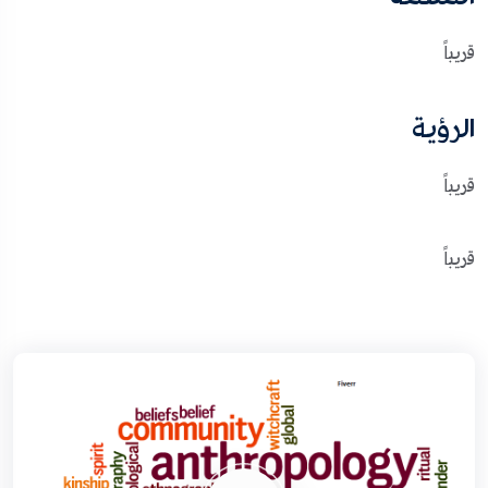
قريباً
الرؤية
قريباً
قريباً