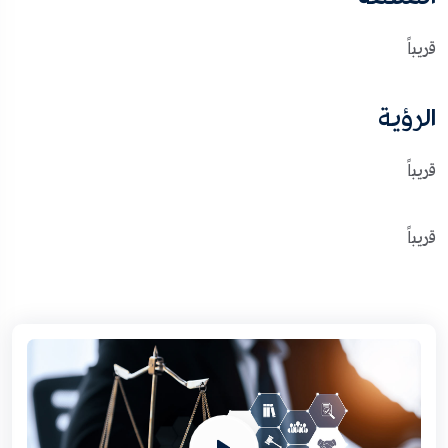
قريباً
الرؤية
قريباً
قريباً