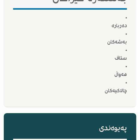
دەربارە
بەشەکان
ستاف
هەواڵ
چالاکیەکان
پەیوەندی