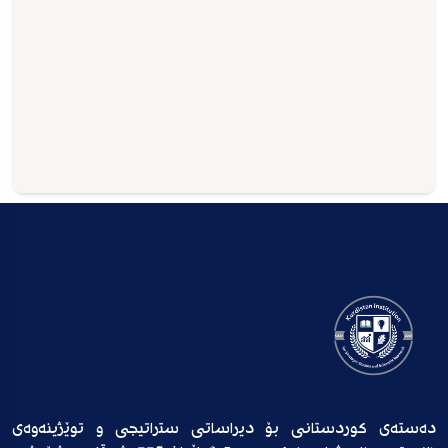
دەستەی کوردستانی بۆ دیراساتی ستراتیجی و توێژینەوەی