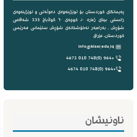
پەیمانگای کوردستان بۆ توێژینەوەی دەوڵەتی و توێژینەوەی
زانستی بینای ژمارە ١٠، کوچەی ٦٠ گوڵاباخ 335 شەقامی
شۆڕش , بەرامبەر نەخۆشخانەی شۆڕش سلێمانی هەرێمی
کوردستان، عێراق
info@kissr.edu.iq
+964 (0)748 010 4673
+964 (0)748 010 4674
ناونیشان