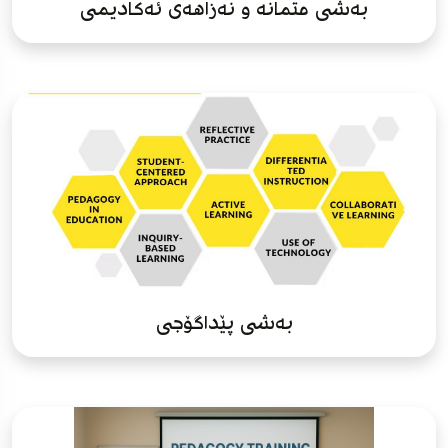
بەشی متمانە و نەزاهەی ئەکادیمی
بەشی پێداگۆجی