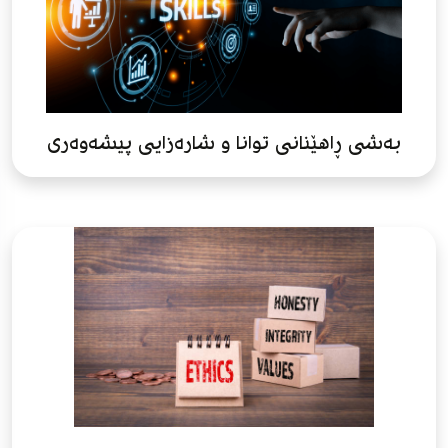
بەشی ڕاهێنانی توانا و شارەزایی پیشەوەری