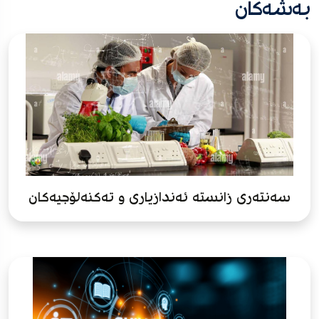
بەشەکان
سەنتەری زانستە ئەندازیاری و تەکنەلۆجیەکان