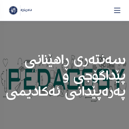
دەربارە
سەنتەری ڕاهێنانی
پێداگۆجی و
پەرەپێدانی ئەکادیمی