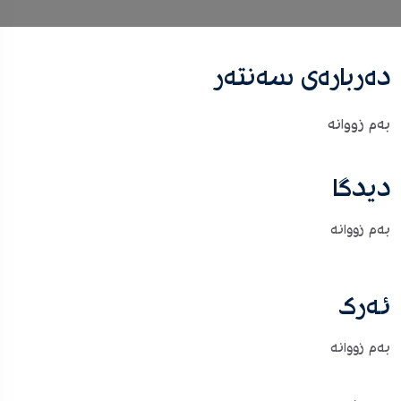
دەربارەی سەنتەر
بەم زووانە
دیدگا
بەم زووانە
ئەرک
بەم زووانە