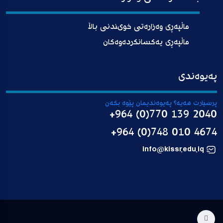
ماڵپەڕی وەزارەتی خوىندنی باڵا
ماڵپەڕی یەکسانکردەوەکان
پەیوەندی
پرسیارت هەیە؟ پەیوەندیمان پێوە بکەن
+964 (0)770 139 2040
+964 (0)748 010 4674
info@kissr.edu.iq