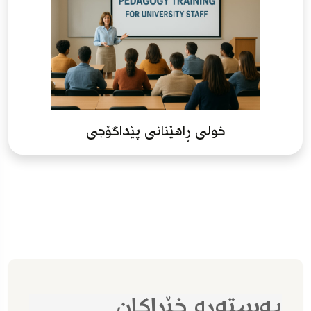
خولی ڕاهێنانی پێداگۆجی
بەستەرە خێراکان