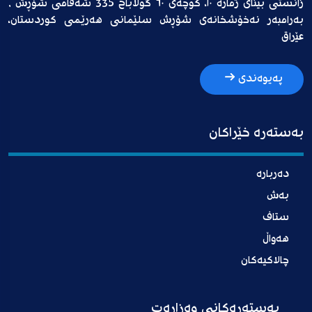
زانستی بینای ژمارە ١٠، کوچەی ٦٠ گوڵاباخ 335 شەقامی شۆڕش ,
بەرامبەر نەخۆشخانەی شۆڕش سلێمانی هەرێمی کوردستان،
عێراق
پەیوەندی
بەستەرە خێراکان
دەربارە
بەش
ستاف
هەواڵ
چالاکیەکان
بەستەرەکانی وەزارەت