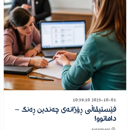
2025-10-01 10:39:10
فێستیڤاڵی ڕۆژانەی چەندین ڕەنگ –
داهاتوو!