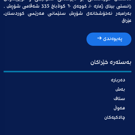
زانستی بینای ژمارە ١٠، کوچەی ٦٠ گوڵاباخ 335 شەقامی شۆڕش ,
بەرامبەر نەخۆشخانەی شۆڕش سلێمانی هەرێمی کوردستان،
عێراق
پەیوەندی
بەستەرە خێراکان
دەربارە
بەش
ستاف
هەواڵ
چالاکیەکان