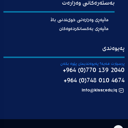
بەستەرەکانی وەزارەت
ماڵپەڕی وەزارەتی خوىندنی باڵا
ماڵپەڕی یەکسانکردەوەکان
پەیوەندی
پرسیارت هەیە؟ پەیوەندیمان پێوە بکەن
+964 (0)770 139 2040
+964 (0)748 010 4674
info@kissr.edu.iq