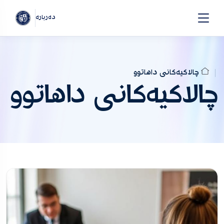
دەربارە
چالاکیەکانی داهاتوو
چالاکیەکانی داهاتوو