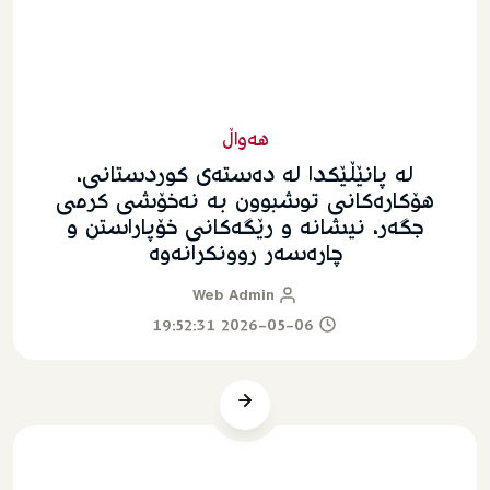
هەواڵ
له‌ پانێڵێکدا له‌ ده‌سته‌ى کوردستانی،
هۆکاره‌کانی توشبوون به‌ نه‌خۆشی کرمی
جگه‌ر، نیشانه‌ و رێگه‌کانی خۆپاراستن و
چاره‌سه‌ر روونکرانه‌وه‌
Web Admin
2026-05-06 19:52:31