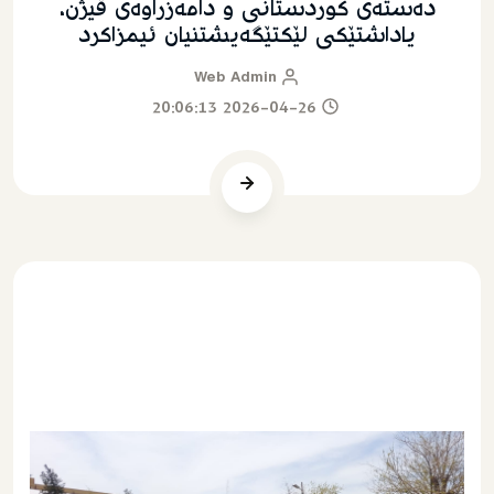
ده‌سته‌ى کوردستانى و دامه‌زراوه‌ى ڤیژن،
یاداشتێکى لێکتێگه‌یشتنیان ئیمزاکرد
Web Admin
2026-04-26 20:06:13