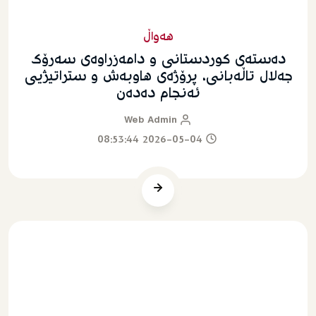
هەواڵ
دەستەی كوردستانی و دامەزراوەی سەرۆك
جەلال تاڵەبانی، پرۆژەی هاوبەش و ستراتیژیی
ئەنجام دەدەن
Web Admin
2026-05-04 08:53:44