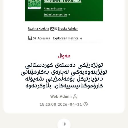
هەواڵ
توێژه‌رێکى ده‌سته‌ى کوردستانى
توێژینه‌وه‌یه‌کی له‌باره‌ی بەکارهێنانی
نانۆپارتیکڵ بۆهەڵمژینی شه‌پۆلە
کارۆموگناتیسییەکان، بڵاوکرده‌وه‌
Web Admin
2026-04-21 18:23:00