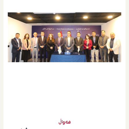
هەواڵ