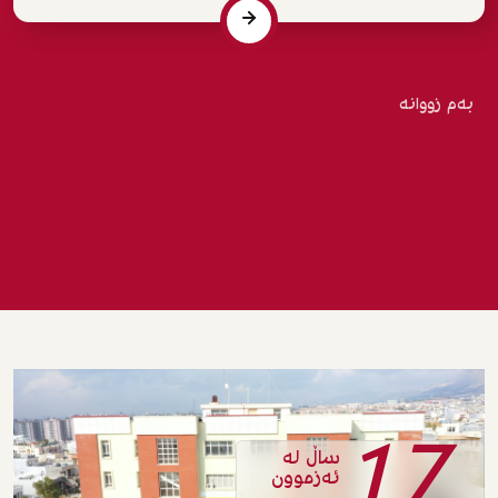
بەم زووانە
17
ساڵ لە
ئەزموون