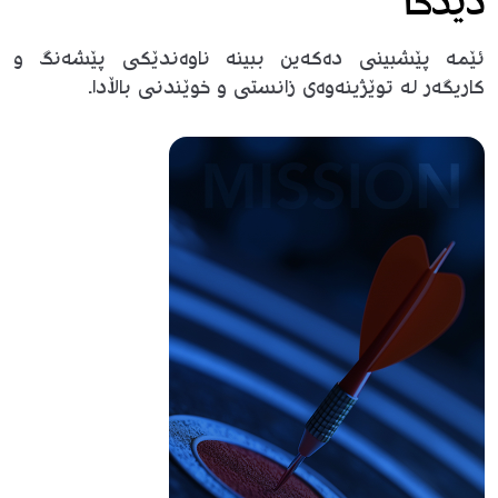
دیدگا
ئێمە پێشبینی دەکەین ببینە ناوەندێکی پێشەنگ و
کاریگەر لە توێژینەوەی زانستی و خوێندنی باڵادا.