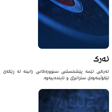
ئەرک
ئەرکی ئێمە پێشخستنی سنوورەکانی زانینە لە ڕێگەی
لێکۆڵینەوەی ستراتیژی و ئایندەییەوە.