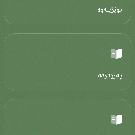
توێژینەوە
پەروەردە