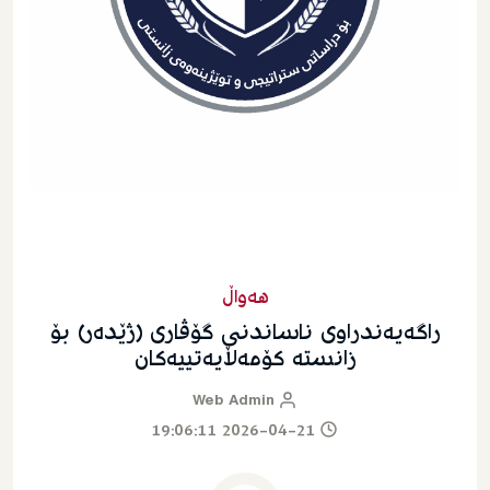
هەواڵ
راگەیەندراوی ناساندنی گۆڤاری (ژێدەر) بۆ
زانستە کۆمەڵایەتییەکان
Web Admin
2026-04-21 19:06:11