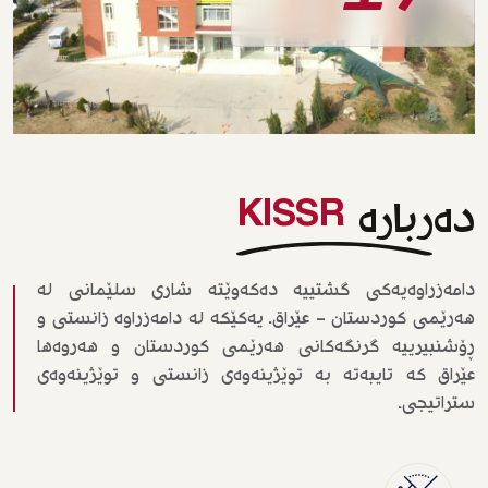
دەربارە
KISSR
دامەزراوەیەکی گشتییە دەکەوێتە شاری سلێمانی لە
هەرێمی کوردستان - عێراق. یەکێکە لە دامەزراوە زانستی و
ڕۆشنبیرییە گرنگەکانی هەرێمی کوردستان و هەروەها
عێراق کە تایبەتە بە توێژینەوەی زانستی و توێژینەوەی
ستراتیجی.