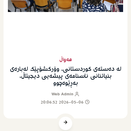
هەواڵ
له‌ ده‌سته‌ى کوردستانى، وۆرکشۆپێک له‌باره‌ى
بنیاتنانى ناسنامه‌ى پیشه‌یى دیجیتاڵ،
به‌ڕێوه‌چوو
Web Admin
2026-05-06 20:06:52