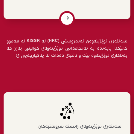
سەنتەری توێژینەوەی تەندروستی (HRC) لە KISSR لە هەموو
کاتێکدا پابەندە بە ئەنجامدانی توێژینەوەی کوالیتی بەرز کە
بەئاکاری توێژینەوە بێت و دڵنیای دەدات لە یەکپارچەیی ئ
سەنتەری توێژینەوەی زانستە سروشتیەکان