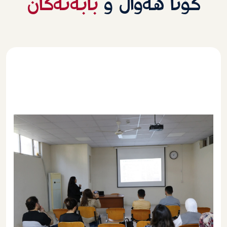
کۆتا هەواڵ و
بابەتەکان