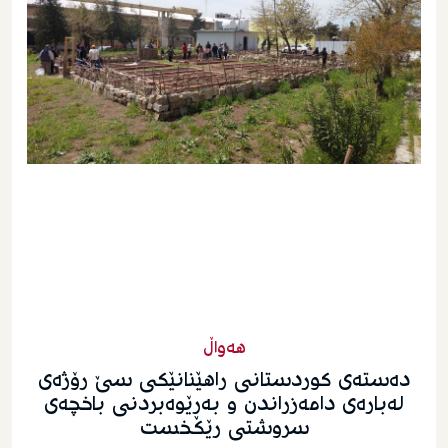
هەواڵ
ده‌سته‌ی کوردستانی راهێنانێکی سێ رۆژه‌ی
له‌باره‌ی دامه‌زراندن و به‌ڕێوه‌بردنى باخچه‌ى
سروشتى رێکخست