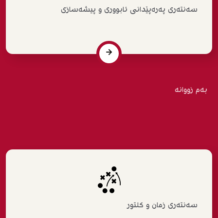
سەنتەری پەرەپێدانی ئابووری و پیشەسازی
بەم زووانە
سەنتەری زمان و کلتور