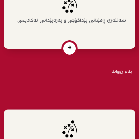
سەنتەری ڕاهێنانی پێداگۆجی و پەرەپێدانی ئەکادیمی
بەم زووانە