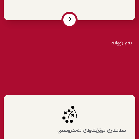
بەم زووانە
سەنتەری توێژینەوەی تەندروستی