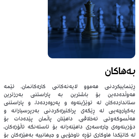
بەهاکان
ڕێنماییکردنی هەموو لایەنەکانی کارەکانمان. ئێمە
هەوڵدەدەین بۆ باشترین بە پاراستنی بەرزترین
ستانداردەکان لە توێژینەوە و پەروەردەدا، و پاراستنی
یەکپارچەیی لە ڕێگەی پراکتیزەکردنی بەرپرسیارانە و
هەڵسوکەوتی ئەخلاقی. داهێنان پاڵمان پێدەدات بۆ
دۆزینەوەی چارەسەری داهێنەرانە بۆ ئاستەنگە ئاڵۆزەکان،
لە کاتێکدا هاوکاری تۆڕە ناوخۆیی و جیهانییە بەهێزەکان بۆ