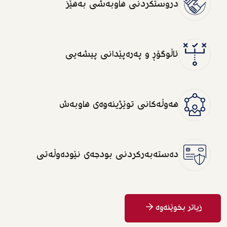
دروستکردنی هاوبەشی بەهێز
ئاڵوگۆڕ و پەرەپێدانی پیشەیی
هەوڵەکانی توێژینەوەی هاوبەش
دەستەبەرکردنی بودجەی نێودەوڵەتی
زیاتر بخوێنەوە