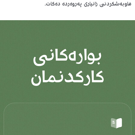
هاوبەشکردنی زانیاری پەروەردە دەکات.
بوارەکانی
کارکدنمان