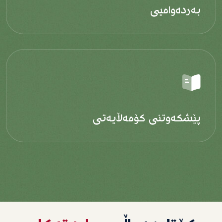
بەردەوامیی
پێشکەوتنی کۆمەڵایەتی