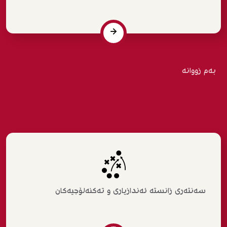
بەم زووانە
سەنتەری زانستە ئەندازیاری و تەکنەلۆجیەکان