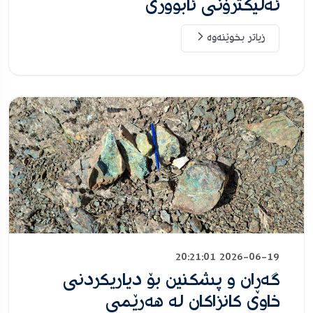
ئەلیکترۆنی ئابووری
زیاتر بخوێنەوە
2026-06-19 20:21:01
گەڕان و پشکنین بۆ دیاریکردنی
خاوی کانزاکان لە هەرێمی