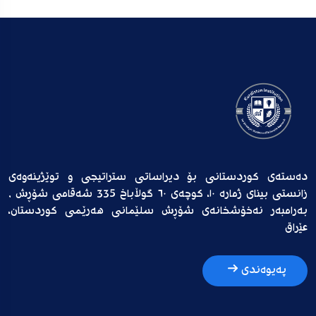
دەستەی کوردستانی بۆ دیراساتی ستراتیجی و توێژینەوەی
زانستی بینای ژمارە ١٠، کوچەی ٦٠ گوڵاباخ 335 شەقامی شۆڕش ,
بەرامبەر نەخۆشخانەی شۆڕش سلێمانی هەرێمی کوردستان،
عێراق
پەیوەندی