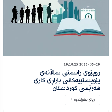
2025-05-29 19:19:25
روپێوی زانستی ساڵانەی
پێویستییەکانی بازاڕی کاری
هەرێمی کوردستان
زیاتر بخوێنەوە