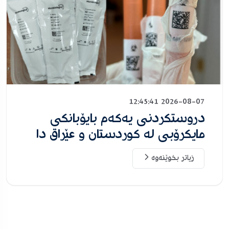
2026-08-07 12:45:41
دروستکردنی یەکەم بایۆبانکی
مایکرۆبی لە کوردستان و عێراق دا
زیاتر بخوێنەوە