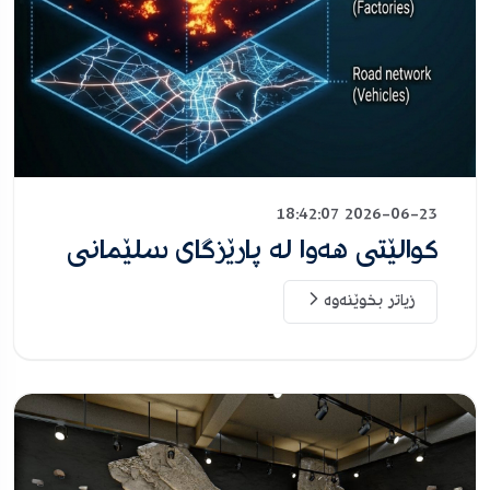
2026-06-23 18:42:07
کوالێتی هەوا لە پارێزگای سلێمانی
زیاتر بخوێنەوە