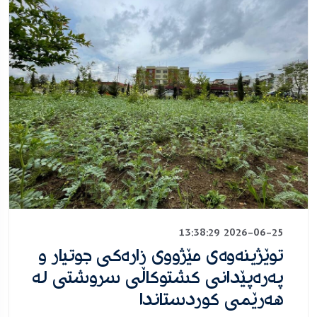
2026-06-25 13:38:29
توێژینه‌وه‌ی مێژووی زاره‌كی جوتیار و
په‌ره‌پێدانی كشتوكاڵی سروشتی له‌
هه‌رێمی كوردستاندا