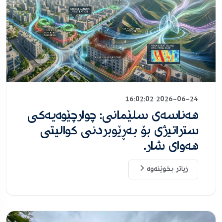
2026-06-24 16:02:02
هەناسەی سلێمانی: چوارچێوەیەکی
ستراتیژی بۆ بەڕێوبردنی کوالیتی
هەوای شار.
زیاتر بخوێنەوە