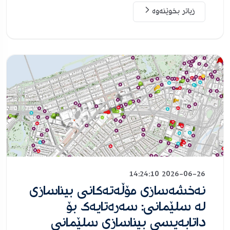
زیاتر بخوێنەوە
2026-06-26 14:24:10
نەخشەسازی مۆڵەتەکانی بیناسازی
لە سلێمانی: سەرەتایەک بۆ
داتابەیسی بیناسازی سلێمانی