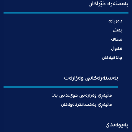
بەستەرە خێراکان
دەربارە
بەش
ستاف
هەواڵ
چالاکیەکان
بەستەرەکانی وەزارەت
ماڵپەڕی وەزارەتی خوىندنی باڵا
ماڵپەڕی یەکسانکردەوەکان
پەیوەندی