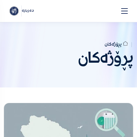
دەربارە
پڕۆژەکان
پڕۆژەکان