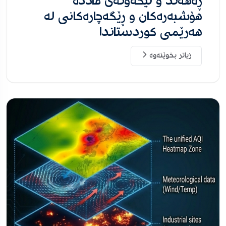
ڕەهەند و لێکەوتەی ماددە
هۆشبەرەکان و ڕێگەچارەکانی لە
هەرێمی کوردستاندا
زیاتر بخوێنەوە