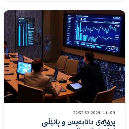
2025-11-09 22:32:32
پرۆژەی داتابەیس و پانێڵی