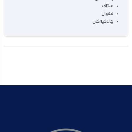
ستاف
هەواڵ
چالاکیەکان