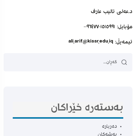
د.عەلی تالیب عارف
مۆبایل: ٠٠٩٦٤٧٧٠١٥١٥٩٩١
ئیمەیڵ:
ali.arif@kissr.edu.iq
بەستەرە خێراکان
دەربارە
بەشەکان