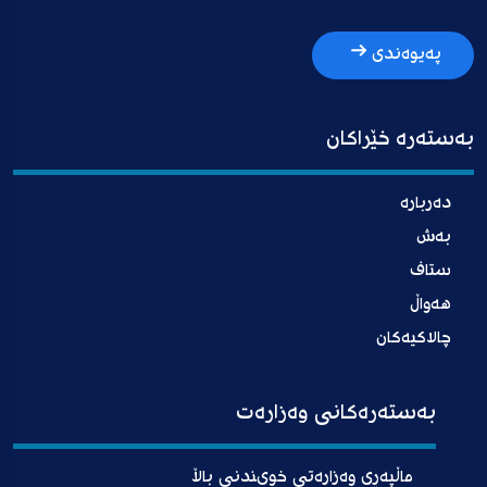
پەیوەندی
بەستەرە خێراکان
دەربارە
بەش
ستاف
هەواڵ
چالاکیەکان
بەستەرەکانی وەزارەت
ماڵپەڕی وەزارەتی خوىندنی باڵا