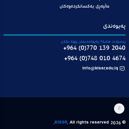
ماڵپەڕی یەکسانکردەوەکان
پەیوەندی
پرسیارت هەیە؟ پەیوەندیمان پێوە بکەن
+964 (0)770 139 2040
+964 (0)748 010 4674
info@kissr.edu.iq
KISSR
. All rights reserved.
© 2026