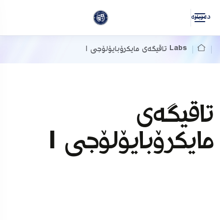
دەربارە
Labs
تاقیگەی مایکرۆبایۆلۆجی ۱
تاقیگەی
مایکرۆبایۆلۆجی ۱