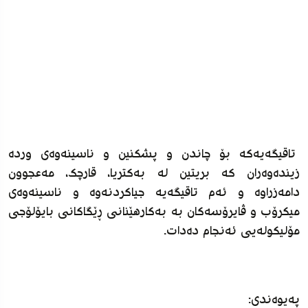
تاقیگەیەکە بۆ چاندن و پشکنین و ناسینەوەی وردە
زیندەوەران کە بریتین لە بەکتریا، قارچک، مەعجوون
دامەزراوە و ئەم تاقیگەیە جیاکردنەوە و ناسینەوەی
میکرۆب و ڤایرۆسەکان بە بەکارهێنانی ڕێگاکانی بایۆلۆجی
مۆلیکولەیی ئەنجام دەدات.
پەیوەندی: