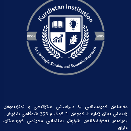
دەستەی کوردستانی بۆ دیراساتی ستراتیجی و توێژینەوەی
زانستی بینای ژمارە ١٠، کوچەی ٦٠ گوڵاباخ 335 شەقامی شۆڕش ,
بەرامبەر نەخۆشخانەی شۆڕش سلێمانی هەرێمی کوردستان،
عێراق