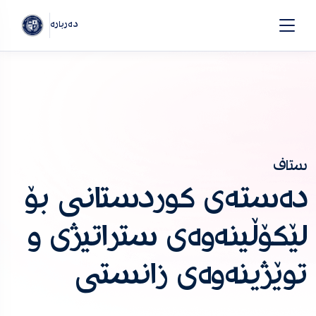
دەربارە
ستاف
دەستەی کوردستانی بۆ
لێکۆڵینەوەی ستراتیژی و
توێژینەوەی زانستی