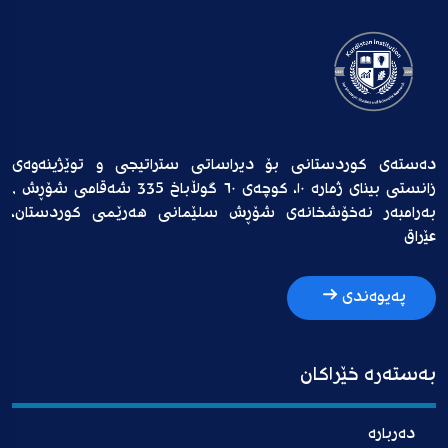
دەستەی کوردستانی بۆ دیراساتی ستراتیجی و توێژینەوەی
زانستی بینای ژمارە ١٠، کوچەی ٦٠ گوڵاباخ 335 شەقامی شۆڕش ,
بەرامبەر نەخۆشخانەی شۆڕش سلێمانی هەرێمی کوردستان،
عێراق
پەیوەندی
بەستەرە خێراکان
دەربارە