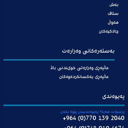
بەش
ستاف
هەواڵ
چالاکیەکان
بەستەرەکانی وەزارەت
ماڵپەڕی وەزارەتی خوىندنی باڵا
ماڵپەڕی یەکسانکردەوەکان
پەیوەندی
پرسیارت هەیە؟ پەیوەندیمان پێوە بکەن
+964 (0)770 139 2040