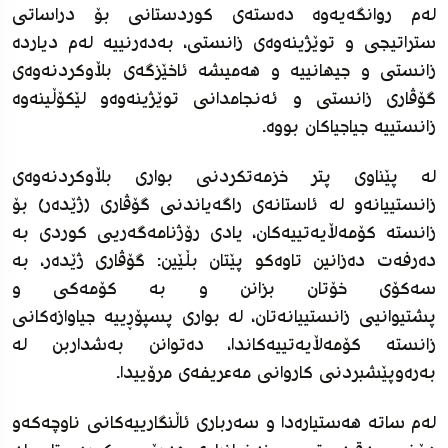
لەم روانگەیەوە دەستەی کوردستانی بۆ دراساتی
ستراتیجی و توێژینەوەی زانستی، بەدەرنییە لەم دیاردە
زانستی و جیهانییە و هەمیشە ئاخێزگەی بڵاوکردنەوەی
گۆڤاری زانستی و ئەنجامدانی توێژینەوەو لێکۆڵینەوە
زانستییە جیاجیاکان بووە.
لە پێناوی پتر خزمەتکردنی بواری بڵاوکردنەوەی
زانستییانەو لە ئاستانەی راگەیاندنی گۆڤاری (ژێدەر) بۆ
زانستە کۆمەڵایەتییەکان، یادی رۆژنامەگەریی کوردی بە
دەرفەت دەزانین تاوەکو پێتان بڵێین: گۆڤاری ژێدەر، بە
سەکۆی خۆتان بزانن و بە کۆمەکی و
پشتیوانیی زانستییانەتان، لە بواری پسپۆڕییە جیاوازەکانی
زانستە کۆمەڵایەتییەکاندا، دەتوانن بەشداربن لە
بەرەوپێشبردنی کاروانی مەعریفەی مرۆییدا.
لەم ساتە هەستیارەدا و سەرباری ئاڵنگارییەکانی ناوچەکەو