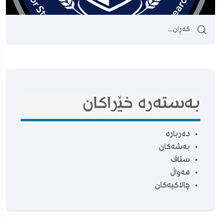
بەستەرە خێراکان
دەربارە
بەشەکان
ستاف
هەواڵ
چالاکیەکان