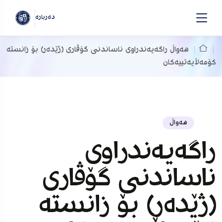
دەربارە
هەواڵ
راگەیەندراوی ناساندنی گۆڤاری (ژێدەر) بۆ زانستە
کۆمەڵایەتییەکان
هەواڵ
راگەیەندراوی
ناساندنی گۆڤاری
(ژێدەر) بۆ زانستە