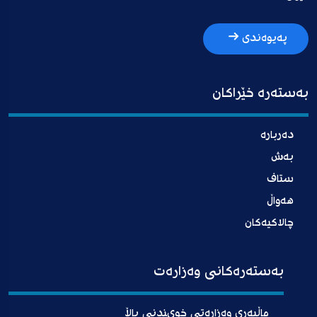
پەیوەندی
بەستەرە خێراکان
دەربارە
بەش
ستاف
هەواڵ
چالاکیەکان
بەستەرەکانی وەزارەت
ماڵپەڕی وەزارەتی خوىندنی باڵا