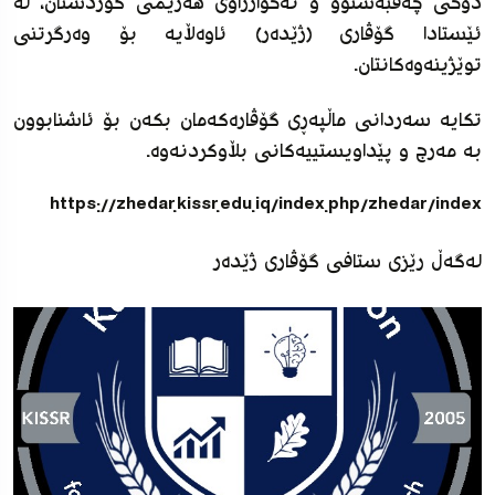
دۆخی چەقبەستوو و نەخوازراوی هەرێمی کوردستان، لە
ئێستادا گۆڤاری (ژێدەر) ئاوەڵایە بۆ وەرگرتنی
توێژینەوەکانتان.
تکایە سەردانی ماڵپەڕی گۆڤارەکەمان بکەن بۆ ئاشنابوون
بە مەرج و پێداویستییەکانی بڵاوکردنەوە.
https://zhedar.kissr.edu.iq/index.php/zhedar/index
لەگەڵ رێزی ستافی گۆڤاری ژێدەر