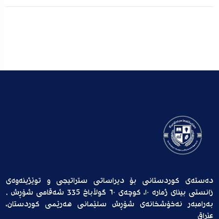
دەستەی کوردستانی بۆ دیراساتی ستراتیجی و توێژینەوەی
زانستی بینای ژمارە ١٠، کوچەی ٦٠ گوڵاباخ 335 شەقامی شۆڕش ,
بەرامبەر نەخۆشخانەی شۆڕش سلێمانی هەرێمی کوردستان،
عێراق