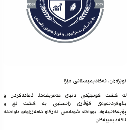
توێژەران، ئەکادیمیستانی هێژا
لە گشت کونجێکی دنیای مەعریفەدا، ئامادەکردن و
بڵاوکردنەوەی گۆڤاری زانستیی بە گشت لق و
پۆپەکانییەوە، بووەتە شوناسی دەزگاو دامەزراوەو ناوەندە
ئاکەدیمییەکان.