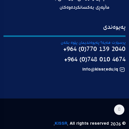
ماڵپەڕی یەکسانکردەوەکان
پەیوەندی
پرسیارت هەیە؟ پەیوەندیمان پێوە بکەن
+964 (0)770 139 2040
+964 (0)748 010 4674
info@kissr.edu.iq
KISSR
. All rights reserved.
© 2026