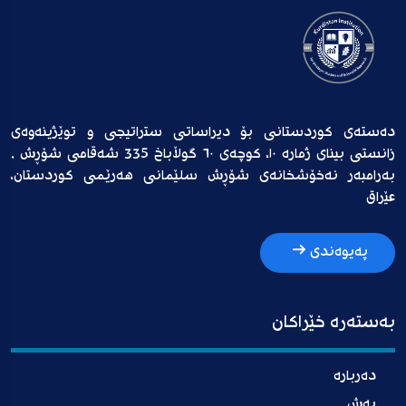
دەستەی کوردستانی بۆ دیراساتی ستراتیجی و توێژینەوەی
زانستی بینای ژمارە ١٠، کوچەی ٦٠ گوڵاباخ 335 شەقامی شۆڕش ,
بەرامبەر نەخۆشخانەی شۆڕش سلێمانی هەرێمی کوردستان،
عێراق
پەیوەندی
بەستەرە خێراکان
دەربارە
بەش