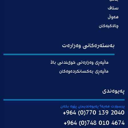
ستاف
هەواڵ
چالاکیەکان
بەستەرەکانی وەزارەت
ماڵپەڕی وەزارەتی خوىندنی باڵا
ماڵپەڕی یەکسانکردەوەکان
پەیوەندی
پرسیارت هەیە؟ پەیوەندیمان پێوە بکەن
+964 (0)770 139 2040
+964 (0)748 010 4674