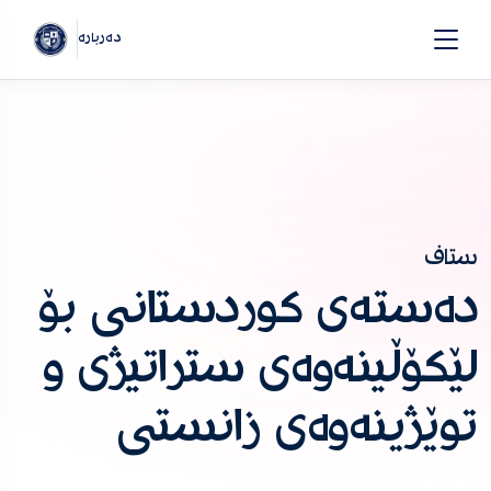
دەربارە
ستاف
دەستەی کوردستانی بۆ
لێکۆڵینەوەی ستراتیژی و
توێژینەوەی زانستی