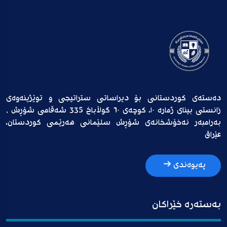
دەستەی کوردستانی بۆ دیراساتی ستراتیجی و توێژینەوەی
زانستی بینای ژمارە ١٠، کوچەی ٦٠ گوڵاباخ 335 شەقامی شۆڕش ,
بەرامبەر نەخۆشخانەی شۆڕش سلێمانی هەرێمی کوردستان،
عێراق
پەیوەندی
بەستەرە خێراکان