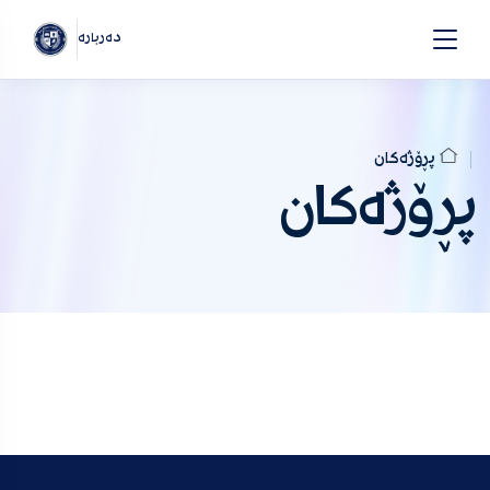
دەربارە
پڕۆژەکان
پڕۆژەکان