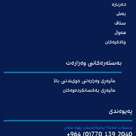
دەربارە
بەش
ستاف
هەواڵ
چالاکیەکان
بەستەرەکانی وەزارەت
ماڵپەڕی وەزارەتی خوىندنی باڵا
ماڵپەڕی یەکسانکردەوەکان
پەیوەندی
پرسیارت هەیە؟ پەیوەندیمان پێوە بکەن
+964 (0)770 139 2040